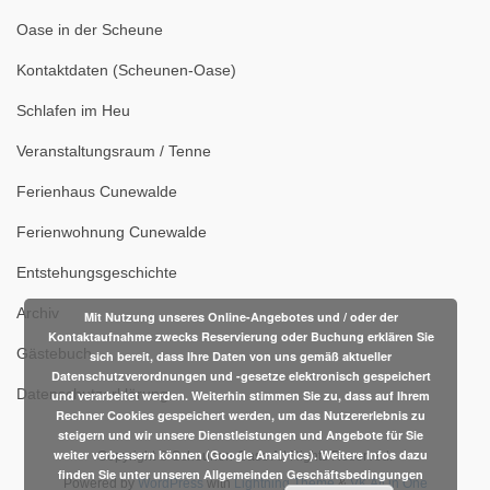
Oase in der Scheune
Kontaktdaten (Scheunen-Oase)
Schlafen im Heu
Veranstaltungsraum / Tenne
Ferienhaus Cunewalde
Ferienwohnung Cunewalde
Entstehungsgeschichte
Archiv
Mit Nutzung unseres Online-Angebotes und / oder der
Kontaktaufnahme zwecks Reservierung oder Buchung erklären Sie
Gästebuch
sich bereit, dass Ihre Daten von uns gemäß aktueller
Datenschutzverordnungen und -gesetze elektronisch gespeichert
Datenschutzerklärung
und verarbeitet werden. Weiterhin stimmen Sie zu, dass auf Ihrem
Rechner Cookies gespeichert werden, um das Nutzererlebnis zu
steigern und wir unsere Dienstleistungen und Angebote für Sie
weiter verbessern können (Google Analytics). Weitere Infos dazu
Copyright © Scheunen-Oase All Rights Reserved.
finden Sie unter unseren Allgemeinden Geschäftsbedingungen
Powered by
WordPress
with
Lightning Theme
&
VK All in One